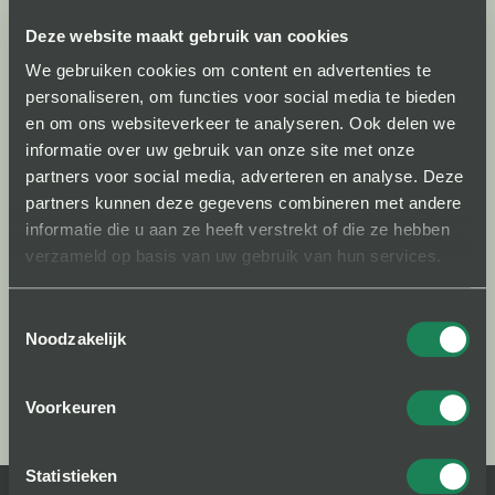
Deze website maakt gebruik van cookies
E-mailadres
We gebruiken cookies om content en advertenties te
personaliseren, om functies voor social media te bieden
Wachtwoord
en om ons websiteverkeer te analyseren. Ook delen we
informatie over uw gebruik van onze site met onze
Blijf ingelogd op deze computer
partners voor social media, adverteren en analyse. Deze
partners kunnen deze gegevens combineren met andere
informatie die u aan ze heeft verstrekt of die ze hebben
Inloggen
Wachtwoord vergeten?
verzameld op basis van uw gebruik van hun services.
Toestemmingsselectie
Noodzakelijk
Heb je ons nodig? We helpen je graag.
Bekijk de
veelgestelde vragen
of
neem contact op
Voorkeuren
Statistieken