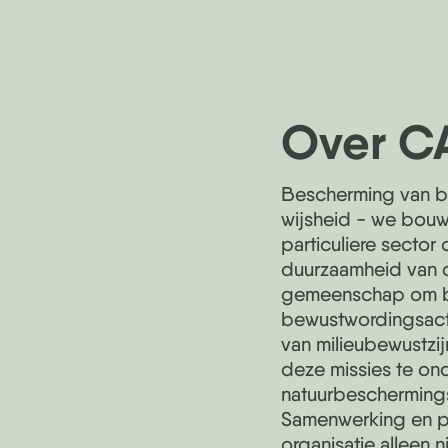
Over C
Bescherming van bo
wijsheid - we bou
particuliere sector
duurzaamheid van 
gemeenschap om bo
bewustwordingsactiv
van milieubewustz
deze missies te on
natuurbeschermings
Samenwerking en pa
organisatie alleen 