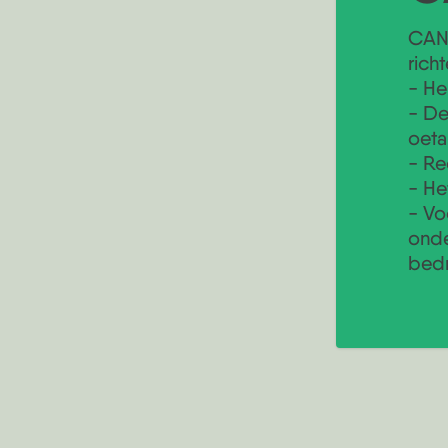
CAN 
rich
- He
- De
oeta
- Re
- He
- Vo
onde
bedr