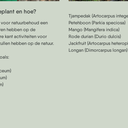
plant en hoe?
Tjampedak (Artocarpus intege
n voor natuurbehoud een
Petehboon (Parkia speciosa)
ten hebben op de
Mango (Mangifera indica)
e kant activiteiten voor
Rode durian (Durio dulcis)
ullen hebben op de natuur.
Jackfruit (Artocarpus heteroph
Longan (Dimorcarpus longan)
oals:
ceum)
cum)
m)