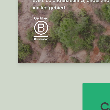
leven. Zo ondersteunt zij onder an
hun leefgebied.
C