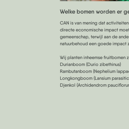
Welke bomen worden er ge
CAN is van mening dat activiteite
directe economische impact moe
gemeenschap, terwijl aan de ander
natuurbehoud een goede impact z
Wij planten inheemse fruitbomen z
Durianboom (Durio zibethinus)
Rambutanboom (Nephelium lappa
Longkongboom (Lansium parasiti
Djenkol (Archidendrom paucifloru