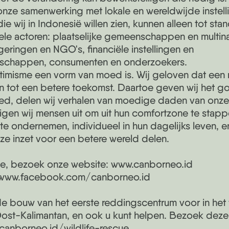
nze samenwerking met lokale en wereldwijde instell
e wij in Indonesië willen zien, kunnen alleen tot s
ele actoren: plaatselijke gemeenschappen en multina
eringen en NGO's, financiële instellingen en
tschappen, consumenten en onderzoekers.
timisme een vorm van moed is. Wij geloven dat een 
 tot een betere toekomst. Daartoe geven wij het 
oed, delen wij verhalen van moedige daden van onze
en wij mensen uit om uit hun comfortzone te stap
te ondernemen, individueel in hun dagelijks leven,
ze inzet voor een betere wereld delen.
ie, bezoek onze website: www.canborneo.id
 www.facebook.com/canborneo.id
de bouw van het eerste reddingscentrum voor in het
ost-Kalimantan, en ook u kunt helpen. Bezoek deze 
/canborneo.id/wildlife-rescue