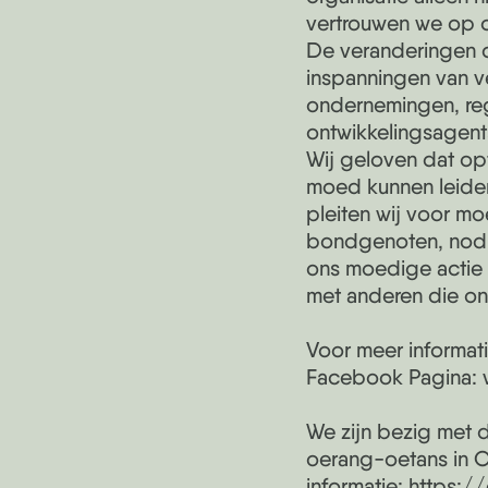
vertrouwen we op o
De veranderingen di
inspanningen van v
ondernemingen, reg
ontwikkelingsagen
Wij geloven dat op
moed kunnen leiden
pleiten wij voor m
bondgenoten, nodig
ons moedige actie 
met anderen die on
Voor meer informat
Facebook Pagina:
We zijn bezig met 
oerang-oetans in O
informatie: https:/