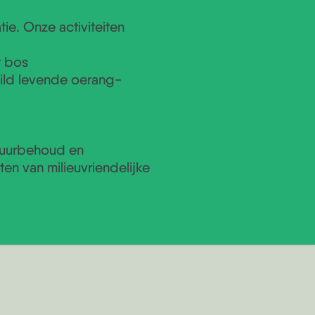
ie. Onze activiteiten
t bos
wild levende oerang-
atuurbehoud en
en van milieuvriendelijke