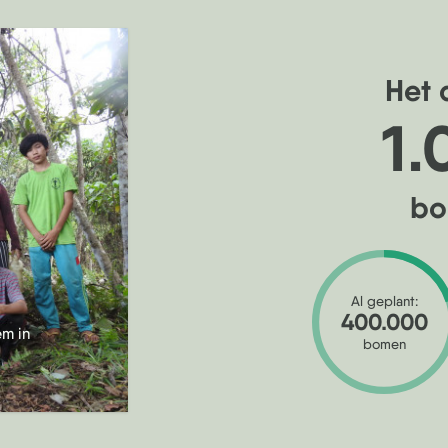
Het 
1.
bo
Al geplant:
400.000
em in
bomen