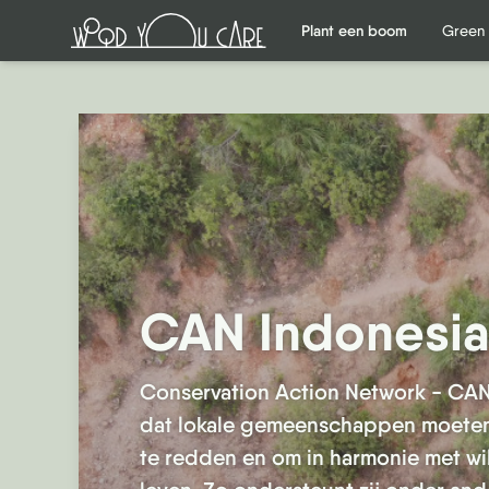
Plant een boom
Plant een boom
Green 
Green 
CAN Indonesia
Conservation Action Network - CAN
dat lokale gemeenschappen moete
te redden en om in harmonie met wi