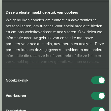
stagiair(e) om onze commerciële activiteiten, in de
Deze website maakt gebruik van cookies
vorm van unieke Sales stage, verder uit te werken.
We gebruiken cookies om content en advertenties te
We hebben veel behoefte aan een getalenteerde
personaliseren, om functies voor social media te bieden
student(e) die zijn/haar interesse, passie en
en om ons websiteverkeer te analyseren. Ook delen we
vaardigheid wil inzetten om ons vooruit te helpen.
informatie over uw gebruik van onze site met onze
Als je op zoek bent naar een stage bij een
partners voor social media, adverteren en analyse. Deze
internationale startup waar je ervaring op kunt doen
partners kunnen deze gegevens combineren met andere
en tegelijkertijd impact kunt hebben, dan willen we
informatie die u aan ze heeft verstrekt of die ze hebben
verzameld op basis van uw gebruik van hun services.
je graag ontmoeten! Stuur mij een mail via
doron@woodyou.care
Toestemmingsselectie
(afstudeer)stage
Noodzakelijk
FULL-TIME
Locatie: Weesp / remote
Voorkeuren
Open sollicitatie
We vinden het altijd leuk om mensen te leren kennen
Statistieken