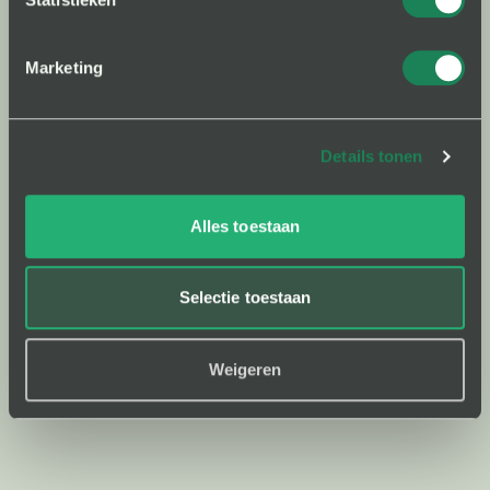
die onze duurzame ambities delen en ons willen
helpen ons internationale platform te bouwen en
onze community te laten groeien - vooral
Marketing
uitzonderlijk talent, ongeacht (academische)
achtergrond.
Of je nu geïnteresseerd bent in een stage, een echte
Details tonen
baan of een helpende hand in een (zakelijke of
wetenschappelijke) adviserende hoedanigheid, voel
Alles toestaan
je vrij om contact met mij op te nemen via
doron@woodyou.care.
Selectie toestaan
junior / senior / (afstudeer)stage
FULLTIME / PARTTIME
Locatie: Weesp / remote
Weigeren