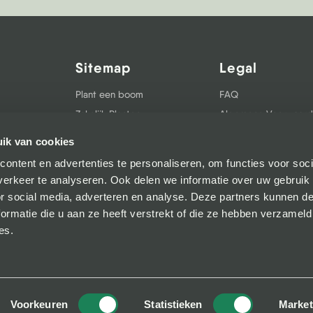
Sitemap
Legal
Plant een boom
FAQ
Zakelijk Planten
Algemene Voorwaar
Projecten
Voorwaarden Zakelijk
ik van cookies
en
Vacatures
Privacy & Cookie Pol
ontent en advertenties te personaliseren, om functies voor soci
Over ons
Bestelproces
erkeer te analyseren. Ook delen we informatie over uw gebruik
Blog
Betalen / verzenden
or social media, adverteren en analyse. Deze partners kunnen 
Contact
Herroepingsrecht
ormatie die u aan ze heeft verstrekt of die ze hebben verzameld
es.
Klachten
Voorkeuren
Statistieken
Market