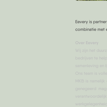
Eevery is partn
combinatie met 
Over Eevery
Wij zijn het duu
bedrijven te hel
samenleving en b
Ons team is vol
MKB is namelijk
genegeerd mag 
verantwoordel
werkgelegenheid