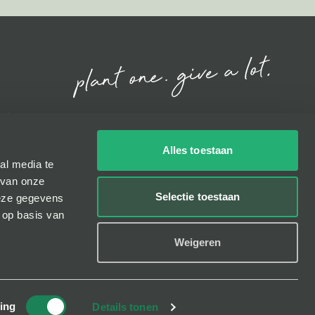
den
Alles toestaan
icy
al media te
 van onze
Selectie toestaan
deze gegevens
 op basis van
Weigeren
© WoodYouCare - 2026
ing
Details tonen