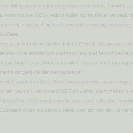
verdeling per bedrijfscategorie en relevante, kwantificee
ultaten om uw CO2-reductieplan op te stellen en reduct
aar zo tijd en geld bij het toekomstbestendig maken van 
ouCare
g en inzicht in uw uitstoot, is CO2-reductie en compen
e stap. Ons strategisch partnerschap met WoodYouCare s
Care helpt onze klanten namelijk om een positieve impa
satie mogelijkheden aan te bieden.
en wij klanten van WoodYouCare een mooie eerste stap r
r het gebruik van onze CO2 Calculator. Want meten is w
et traject ná CO2-compensatie; een complete duurzaamhe
 Duurzaam doen we samen. Maak deel uit van de oplossin