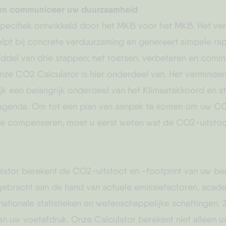
 en communiceer uw duurzaamheid
specifiek ontwikkeld door het MKB voor het MKB. Het ve
lpt bij concrete verduurzaming en genereert simpele ra
ddel van drie stappen; het toetsen, verbeteren en comm
nze CO2 Calculator is hier onderdeel van. Het vermind
lijk een belangrijk onderdeel van het Klimaatakkoord en s
 agenda
. Om tot een plan van aanpak te komen om uw CO
te compenseren, moet u eerst weten wat de CO2-uitstoot
lator
berekent de CO2-uitstoot en -footprint van uw bedr
gebracht aan de hand van actuele emissiefactoren, acad
rnationale statistieken en wetenschappelijke schattingen. Z
an uw voetafdruk. Onze Calculator berekent niet alleen u