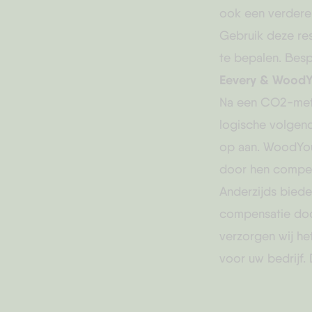
ook een verdere 
Gebruik deze res
te bepalen. Besp
Eevery
& WoodY
Na een CO2-metin
logische volgend
op aan. WoodYou
door hen compen
Anderzijds bied
compensatie doo
verzorgen wij h
voor uw bedrijf.