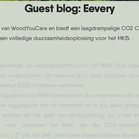
Guest blog: Eevery
er van WoodYouCare en biedt een laagdrempelige CO2 Ca
een volledige duurzaamheidsoplossing voor het MKB.
rzaamheids- en verbeterplatform voor het MKB. Onze mis
pen verduurzamen. Dit doen we door deze bedrijven op vl
estuur (ESG) te helpen verbeteren.
ledig gericht op MKB-bedrijven en de ondernemers die 
 de ruggengraat van de economie en is dus
geen groep
worden als het gaat om verduurzaming
. Zo is het 
ijk voor ongeveer de helft van de CO2-uitsto
e
 en 1/3
van het BNP. Vele kleine stapjes hebben dus ee