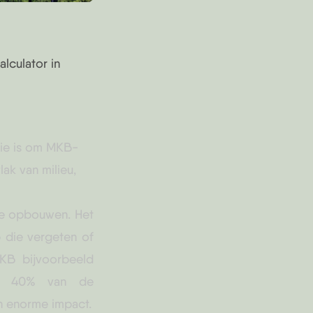
lculator in
sie is om MKB-
ak van milieu,
ze opbouwen. Het
 die vergeten of
MKB bijvoorbeeld
ot, 40% van de
n enorme impact.