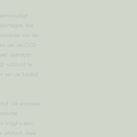
reenvoudigt
pportages. We
uniceren van de
eren van de CO2-
taat daardoor
2-uitstoot te
 van uw bedrijf
ijf. De emissies
emische
o krijgt u een
w uitstoot, maar