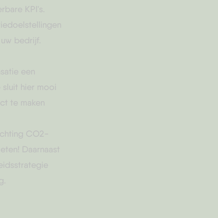
rbare KPI's.
iedoelstellingen
uw bedrijf.
satie een
luit hier mooi
ct te maken
ichting CO2-
eten! Daarnaast
idsstrategie
g.