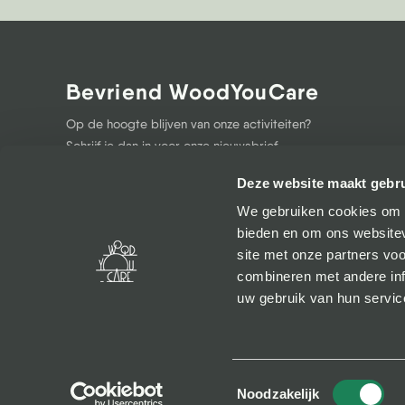
Bevriend WoodYouCare
Op de hoogte blijven van onze activiteiten?
Schrijf je dan in voor onze nieuwsbrief.
Deze website maakt gebru
Inschrijv
We gebruiken cookies om c
bieden en om ons websitev
site met onze partners vo
combineren met andere inf
uw gebruik van hun servic
Toestemmingsselectie
Noodzakelijk