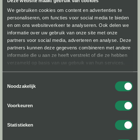
Deze website maakt gebruik van cookies
bedrijf heeft op mens en milieu. Bij elke
We gebruiken cookies om content en advertenties te
beslissing die wordt genomen, wordt rekening
personaliseren, om functies voor social media te bieden
gehouden met de belangen van alle
en om ons websiteverkeer te analyseren. Ook delen we
stakeholders, waarbij altijd gestreefd wordt naar
informatie over uw gebruik van onze site met onze
partners voor social media, adverteren en analyse. Deze
de juiste balans tussen economische,
partners kunnen deze gegevens combineren met andere
ecologische en sociale waarden.
informatie die u aan ze heeft verstrekt of die ze hebben
We proberen onze CO2-voetafdruk te
verzameld op basis van uw gebruik van hun services.
minimaliseren door meer hybride te werken,
Toestemmingsselectie
minder te reizen, energie-efficiënt te zijn door te
Noodzakelijk
werken met datacenters van Microsoft (die
CO2-neutraal of zelfs CO2-negatief willen zijn)
Voorkeuren
en gebruik te maken van energie-efficiënte
kantoren (A-label). Daarnaast laten we ons
Statistieken
inspireren door de aanpak van Wood You Care.