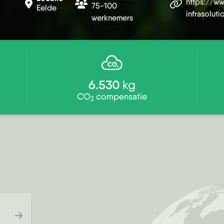
https://ww
75-100
Eelde
infrasolut
werknemers
6.530
kg
CO
compensatie
2