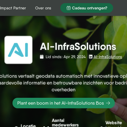
Impact Partner
Over ons
Cadeau ontvangen?
Impact Partner
Over ons
Cadeau ontvangen?
AI-InfraSolutions
Lid sinds: Apr 29, 2024
AI-InfraSolutions
Solutions vertaalt geodata automatisch met innovatieve op
aardevolle informatie en betrouwbare inzichten voor bedri
overheden
Plant een boom in het AI-InfraSolutions Bos
Aantal
Website
medewerkers
Locatie