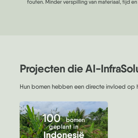
fouten. Minder verspilling van materiaal, tijd en
Projecten die AI-InfraSo
Hun bomen hebben een directe invloed op h
100
bomen
geplant in
Indonesië