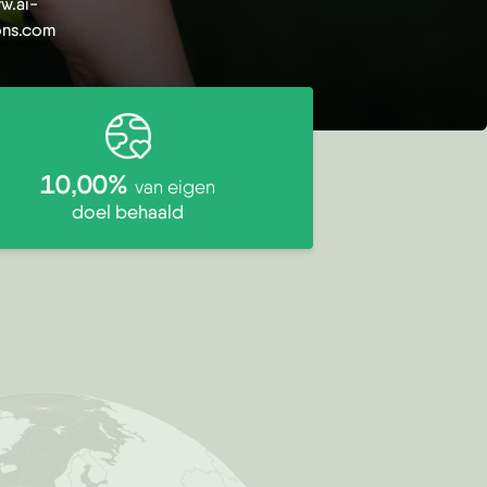
w.ai-
ions.com
10,00%
van eigen
doel behaald