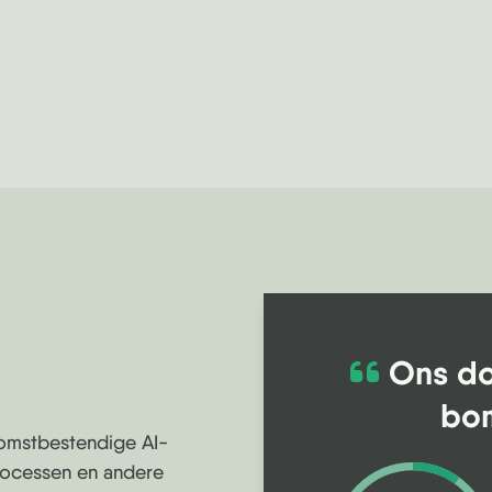
Ons do
bom
omstbestendige AI-
rocessen en andere