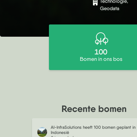
Technologie,
Geodata
100
Bomen in ons bos
Recente bomen
AI-InfraSolutions heeft 100 bomen geplant in
Indonesië