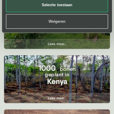
Selectie toestaan
1010
bomen
geplant in
Weigeren
Indonesië
Lees meer..
1000
bomen
geplant in
Kenya
Lees meer..