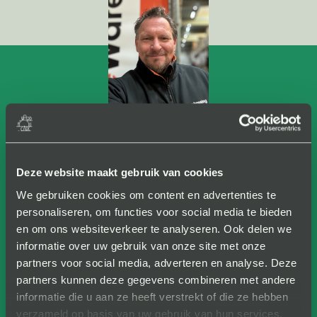
““Duurzaamheid is één van de
Deze website maakt gebruik van cookies
belangrijkste topics in de wereld van
We gebruiken cookies om content en advertenties te
e-commerce. De tijd van wijzen naar
personaliseren, om functies voor social media te bieden
en ander is allang voorbij. De
en om ons websiteverkeer te analyseren. Ook delen we
informatie over uw gebruik van onze site met onze
samenwerking met WoodYouCare is
partners voor social media, adverteren en analyse. Deze
een van de vele groene
partners kunnen deze gegevens combineren met andere
informatie die u aan ze heeft verstrekt of die ze hebben
beleidsmaatregelen binnen
verzameld op basis van uw gebruik van hun services.