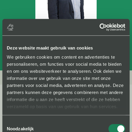
“Think Big!”
Deze website maakt gebruik van cookies
Wijnand Jongen
Founder, Wijnand Jongen Thuiswinkel.org
We gebruiken cookies om content en advertenties te
personaliseren, om functies voor social media te bieden
en om ons websiteverkeer te analyseren. Ook delen we
informatie over uw gebruik van onze site met onze
partners voor social media, adverteren en analyse. Deze
partners kunnen deze gegevens combineren met andere
informatie die u aan ze heeft verstrekt of die ze hebben
verzameld op basis van uw gebruik van hun services.
Projecten die Wijnand Jongen
Thuiswinkel.org heeft gesteund
Toestemmingsselectie
Noodzakelijk