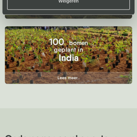
Weigeren
Lees meer..
100
bomen
geplant in
India
Lees meer..