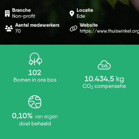
Branche
Locatie
Non-profit
Ede
Aantal medewerkers
Website
70
https://www.thuiswinkel.or
102
10.434,5
kg
Bomen in ons bos
CO
compensatie
2
0,10%
van eigen
doel behaald