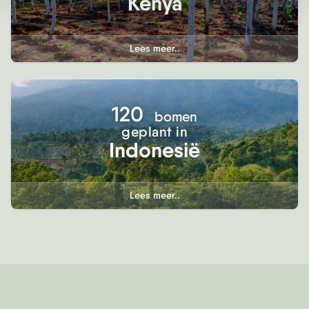
Kenya
Lees meer..
120
bomen
geplant in
Indonesië
Lees meer..