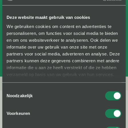
“Met alle collega's die hier werken
voegen wij waarde toe aan de
Deze website maakt gebruik van cookies
economie en maatschappij en leveren
We gebruiken cookies om content en advertenties te
we een sterke bijdrage aan een
personaliseren, om functies voor social media te bieden
en om ons websiteverkeer te analyseren. Ook delen we
duurzame wereld. ”
informatie over uw gebruik van onze site met onze
partners voor social media, adverteren en analyse. Deze
Mark Hink
partners kunnen deze gegevens combineren met andere
Algemeen Directeur, Working Talent
informatie die u aan ze heeft verstrekt of die ze hebben
verzameld op basis van uw gebruik van hun services.
Toestemmingsselectie
Noodzakelijk
Projecten die Working Talent
Voorkeuren