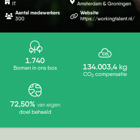
IT
Amsterdam & Groningen
Aantal medewerkers
Website
300
https://workingtalent.nl/
1.740
134.003,4
kg
Bomen in ons bos
CO
compensatie
2
72,50%
van eigen
doel behaald