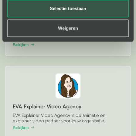
Selectie toestaan
ESSENSOR BV
And as you might expect we always work on the basis
of scientific insights, using respondents from our
Weigeren
extensive database. As our client, we guarantee you
exclusivity.
Bekijken
EVA Explainer Video Agency
EVA Explainer Video Agency is dé animatie en
explainer video partner voor jouw organisatie.
Bekijken