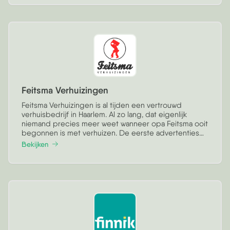
Feitsma Verhuizingen
Feitsma Verhuizingen is al tijden een vertrouwd
verhuisbedrijf in Haarlem. Al zo lang, dat eigenlijk
niemand precies meer weet wanneer opa Feitsma ooit
begonnen is met verhuizen. De eerste advertenties
van Feitsma in het Haarlems Dagblad komen uit 1930.
Bekijken
We houden het oprichtingsjaar gemakshalve maar
even op 1927 houden, een jaartje voor onze
gewaardeerde collega's van Baars Verhuizingen.