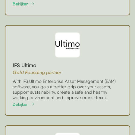
onze klanten zich kunnen focussen op hun marketing,
Bekijken
bedrijf en groei.
IFS Ultimo
Gold Founding partner
With IFS Ultimo Enterprise Asset Management (EAM)
software, you gain a better grip over your assets,
support sustainability, create a safe and healthy
working environment and improve cross-team
collaboration. IFS Ultimo is well known for its rapid
Bekijken
deployment, ease of use, seamless integrations and
unparalleled time to value.