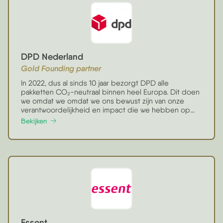
DPD Nederland
Gold Founding partner
In 2022, dus al sinds 10 jaar bezorgt DPD alle
pakketten CO₂-neutraal binnen heel Europa. Dit doen
we omdat we omdat we ons bewust zijn van onze
verantwoordelijkheid en impact die we hebben op
het milieu. Niet alleen compenseren we sinds 2012 al
Bekijken
onze emissies maar investeren we ook al jaren flink in
het elektrificeren van onze vloot. En nu ontwikkelen we
een DPD-bos.
Essent